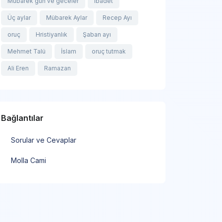
Mübarek gün ve geceler
ibadet
Üç aylar
Mübarek Aylar
Recep Ayı
oruç
Hristiyanlık
Şaban ayı
Mehmet Talü
İslam
oruç tutmak
Ali Eren
Ramazan
Bağlantılar
Sorular ve Cevaplar
Molla Cami