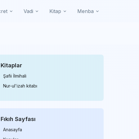
cret
Vadi
Kitap
Menba
Kitaplar
Şafii İlmihali
Nur-ul'izah kitabı
Fıkıh Sayfası
Anasayfa