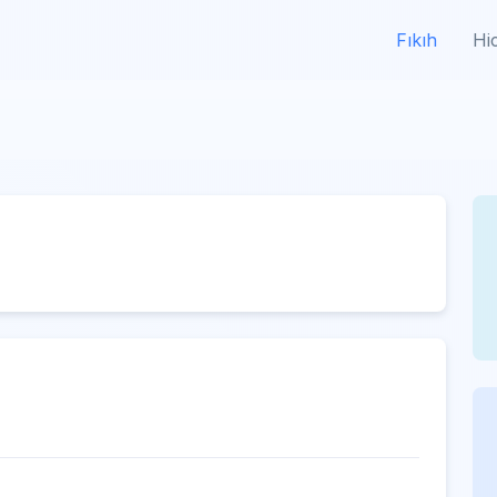
Fıkıh
Hi