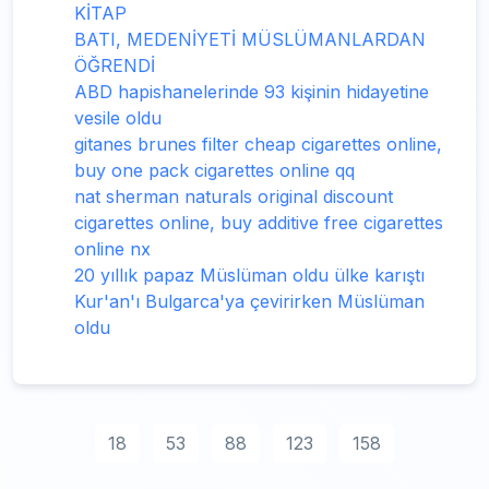
KİTAP
BATI, MEDENİYETİ MÜSLÜMANLARDAN
ÖĞRENDİ
ABD hapishanelerinde 93 kişinin hidayetine
vesile oldu
gitanes brunes filter cheap cigarettes online,
buy one pack cigarettes online qq
nat sherman naturals original discount
cigarettes online, buy additive free cigarettes
online nx
20 yıllık papaz Müslüman oldu ülke karıştı
Kur'an'ı Bulgarca'ya çevirirken Müslüman
oldu
18
53
88
123
158