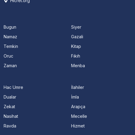
Hicret.org
Bugun
Siyer
Namaz
Gazali
Temkin
Kitap
Oruc
Fıkıh
Zaman
Menba
Hac Umre
İlahiler
Dualar
İmla
Zekat
Arapça
Nasihat
Mecelle
Ravda
Hizmet