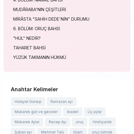
MUDÂRABA'NIN ÇEŞİTLERİ
MİRÂSTA "SAHİH DEDE'NİN" DURUMU
6. BÖLÜM: ORUÇ BAHSİ
"HUL" NEDİR?
TAHARET BAHSİ
YÜZÜK TAKMANIN HÜKMÜ
Anahtar Kelimeler
Hidayet Güneşi
Ramazan ayı
Mübarek gün ve geceler
ibadet
Üç aylar
Mübarek Aylar
Recep Ayı
oruç
Hristiyanlık
Şaban ayı
Mehmet Talü
İslam
oruç tutmak