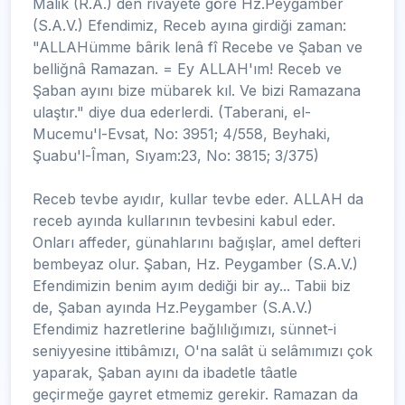
Malik (R.A.) den rivayete göre Hz.Peygamber
(S.A.V.) Efendimiz, Receb ayına girdiği zaman:
"ALLAHümme bârik lenâ fî Recebe ve Şaban ve
belliğnâ Ramazan. = Ey ALLAH'ım! Receb ve
Şaban ayını bize mübarek kıl. Ve bizi Ramazana
ulaştır." diye dua ederlerdi. (Taberani, el-
Mucemu'l-Evsat, No: 3951; 4/558, Beyhaki,
Şuabu'l-Îman, Sıyam:23, No: 3815; 3/375)
Receb tevbe ayıdır, kullar tevbe eder. ALLAH da
receb ayında kullarının tevbesini kabul eder.
Onları affeder, günahlarını bağışlar, amel defteri
bembeyaz olur. Şaban, Hz. Peygamber (S.A.V.)
Efendimizin benim ayım dediği bir ay... Tabii biz
de, Şaban ayında Hz.Peygamber (S.A.V.)
Efendimiz hazretlerine bağlılığımızı, sünnet-i
seniyyesine ittibâmızı, O'na salât ü selâmımızı çok
yaparak, Şaban ayını da ibadetle tâatle
geçirmeğe gayret etmemiz gerekir. Ramazan da