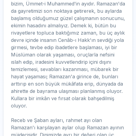
bizim, Ümmet-i Muhammed'in ayıdır. Ramazan'da
da gayretimizi son noktaya getirerek, bu aylarda
başlamış olduğumuz güzel çalışmanın sonucunu,
ekimin hasadını almalıyız. Demek ki, bütün bu
rivayetlere topluca baktığımız zaman, bu üç aylık
devre içinde insanın Cenâb-ı Hakk'ın sevdiği yola
girmesi, tevbe edip ibadetlere başlaması, iyi bir
Müslüman olarak yaşaması, oruçlarla nefsini
ıslah edip, iradesini kuvvetlendirip içini dışını
temizlemesi, sevabları kazanması, mübarek bir
hayat yaşaması; Ramazan'a girince de, bunları
arttırıp en son büyük mükâfata erip, dünyada da
ahirette de bayrama ulaşması planlanmış oluyor.
Kullara bir imkân ve fırsat olarak bahşedilmiş
oluyor.
Receb ve Şaban ayları, rahmet ayı olan
Ramazan'ı karşılayan aylar olup Ramazan ayının
müjdecisidir. Dinimizde ayrı bir değeri olan üç