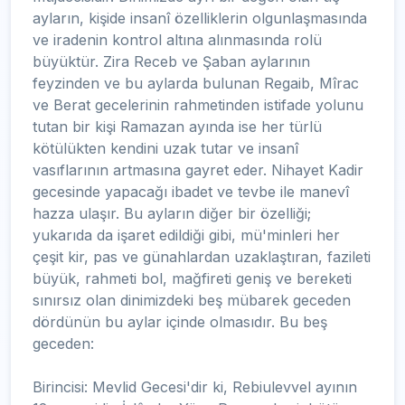
ayların, kişide insanî özelliklerin olgunlaşmasında
ve iradenin kontrol altına alınmasında rolü
büyüktür. Zira Receb ve Şaban aylarının
feyzinden ve bu aylarda bulunan Regaib, Mîrac
ve Berat gecelerinin rahmetinden istifade yolunu
tutan bir kişi Ramazan ayında ise her türlü
kötülükten kendini uzak tutar ve insanî
vasıflarının artmasına gayret eder. Nihayet Kadir
gecesinde yapacağı ibadet ve tevbe ile manevî
hazza ulaşır. Bu ayların diğer bir özelliği;
yukarıda da işaret edildiği gibi, mü'minleri her
çeşit kir, pas ve günahlardan uzaklaştıran, fazileti
büyük, rahmeti bol, mağfireti geniş ve bereketi
sınırsız olan dinimizdeki beş mübarek geceden
dördünün bu aylar içinde olmasıdır. Bu beş
geceden:
Birincisi: Mevlid Gecesi'dir ki, Rebiulevvel ayının