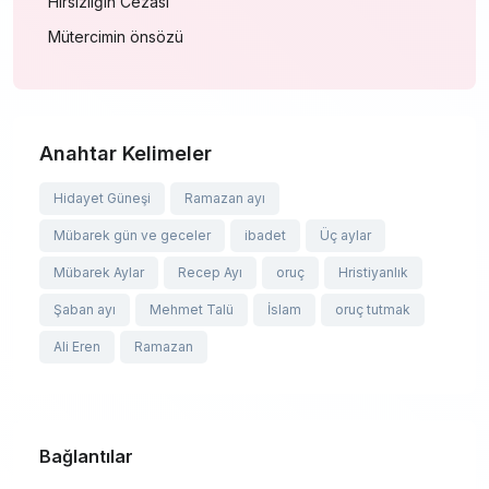
Hırsızlığın Cezası
Mütercimin önsözü
Anahtar Kelimeler
Hidayet Güneşi
Ramazan ayı
Mübarek gün ve geceler
ibadet
Üç aylar
Mübarek Aylar
Recep Ayı
oruç
Hristiyanlık
Şaban ayı
Mehmet Talü
İslam
oruç tutmak
Ali Eren
Ramazan
Bağlantılar