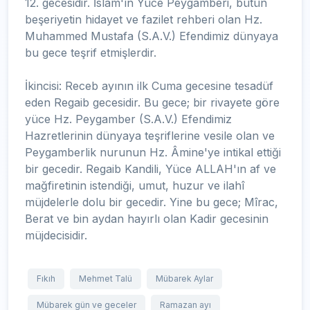
12. gecesidir. İslâm'ın Yüce Peygamberi, bütün
beşeriyetin hidayet ve fazilet rehberi olan Hz.
Muhammed Mustafa (S.A.V.) Efendimiz dünyaya
bu gece teşrif etmişlerdir.
İkincisi: Receb ayının ilk Cuma gecesine tesadüf
eden Regaib gecesidir. Bu gece; bir rivayete göre
yüce Hz. Peygamber (S.A.V.) Efendimiz
Hazretlerinin dünyaya teşriflerine vesile olan ve
Peygamberlik nurunun Hz. Âmine'ye intikal ettiği
bir gecedir. Regaib Kandili, Yüce ALLAH'ın af ve
mağfiretinin istendiği, umut, huzur ve ilahî
müjdelerle dolu bir gecedir. Yine bu gece; Mîrac,
Berat ve bin aydan hayırlı olan Kadir gecesinin
müjdecisidir.
Fıkıh
Mehmet Talü
Mübarek Aylar
Mübarek gün ve geceler
Ramazan ayı