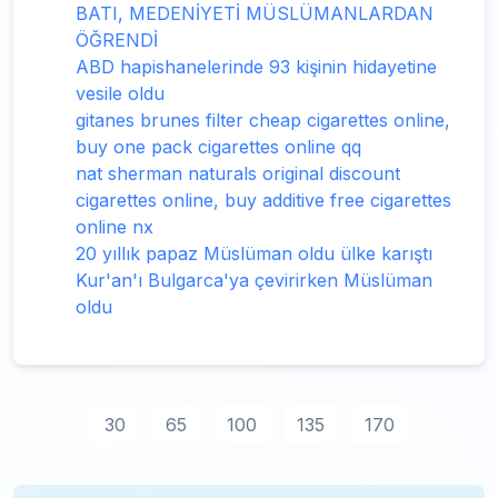
BATI, MEDENİYETİ MÜSLÜMANLARDAN
ÖĞRENDİ
ABD hapishanelerinde 93 kişinin hidayetine
vesile oldu
gitanes brunes filter cheap cigarettes online,
buy one pack cigarettes online qq
nat sherman naturals original discount
cigarettes online, buy additive free cigarettes
online nx
20 yıllık papaz Müslüman oldu ülke karıştı
Kur'an'ı Bulgarca'ya çevirirken Müslüman
oldu
30
65
100
135
170