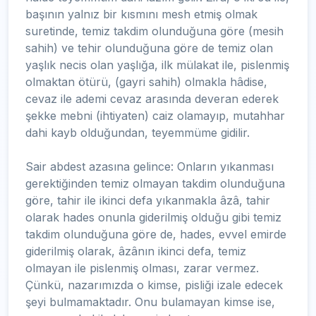
başının yalnız bir kısmını mesh etmiş olmak
suretinde, temiz takdim olunduğuna göre (mesih
sahih) ve tehir olunduğuna göre de temiz olan
yaşlık necis olan yaşlığa, ilk mülakat ile, pislenmiş
olmaktan ötürü, (gayri sahih) olmakla hâdise,
cevaz ile ademi cevaz arasında deveran ederek
şekke mebni (ihtiyaten) caiz olamayıp, mutahhar
dahi kayb olduğundan, teyemmüme gidilir.
Sair abdest azasına gelince: Onların yıkanması
gerektiğinden temiz olmayan takdim olunduğuna
göre, tahir ile ikinci defa yıkanmakla âzâ, tahir
olarak hades onunla giderilmiş olduğu gibi temiz
takdim olunduğuna göre de, hades, evvel emirde
giderilmiş olarak, âzânın ikinci defa, temiz
olmayan ile pislenmiş olması, zarar vermez.
Çünkü, nazarımızda o kimse, pisliği izale edecek
şeyi bulmamaktadır. Onu bulamayan kimse ise,