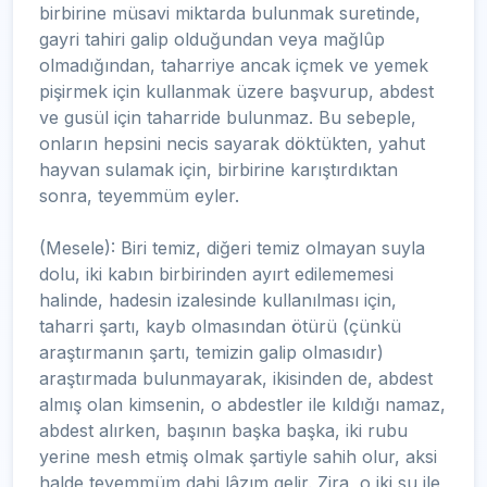
birbirine müsavi miktarda bulunmak suretinde,
gayri tahiri galip olduğundan veya mağlûp
olmadığından, taharriye ancak içmek ve yemek
pişirmek için kullanmak üzere başvurup, abdest
ve gusül için taharride bulunmaz. Bu sebeple,
onların hepsini necis sayarak döktükten, yahut
hayvan sulamak için, birbirine karıştırdıktan
sonra, teyemmüm eyler.
(Mesele): Biri temiz, diğeri temiz olmayan suyla
dolu, iki kabın birbirinden ayırt edilememesi
halinde, hadesin izalesinde kullanılması için,
taharri şartı, kayb olmasından ötürü (çünkü
araştırmanın şartı, temizin galip olmasıdır)
araştırmada bulunmayarak, ikisinden de, abdest
almış olan kimsenin, o abdestler ile kıldığı namaz,
abdest alırken, başının başka başka, iki rubu
yerine mesh etmiş olmak şartiyle sahih olur, aksi
halde teyemmüm dahi lâzım gelir. Zira, o iki su ile,