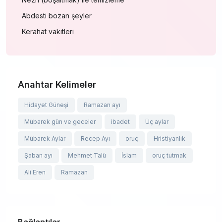
Abdesti bozan şeyler
Kerahat vakitleri
Anahtar Kelimeler
Hidayet Güneşi
Ramazan ayı
Mübarek gün ve geceler
ibadet
Üç aylar
Mübarek Aylar
Recep Ayı
oruç
Hristiyanlık
Şaban ayı
Mehmet Talü
İslam
oruç tutmak
Ali Eren
Ramazan