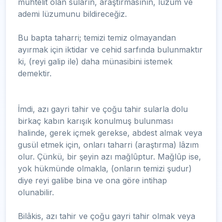
muhtelit olan suların, araştırmasının, lüzum ve
ademi lüzumunu bildireceğiz.
Bu bapta taharri; temizi temiz olmayandan
ayırmak için iktidar ve cehid sarfında bulunmaktır
ki, (reyi galip ile) daha münasibini istemek
demektir.
İmdi, azı gayri tahir ve çoğu tahir sularla dolu
birkaç kabın karışık konulmuş bulunması
halinde, gerek içmek gerekse, abdest almak veya
gusül etmek için, onları taharri (araştırma) lâzım
olur. Çünkü, bir şeyin azı mağlûptur. Mağlûp ise,
yok hükmünde olmakla, (onların temizi şudur)
diye reyi galibe bina ve ona göre intihap
olunabilir.
Bilâkis, azı tahir ve çoğu gayri tahir olmak veya