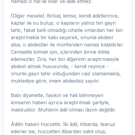
namazı o hal ile kılar ve iade etmez.
(Diğer mesele): Birkaç kimse, kendi adetlerince,
kaplar ile su bulup, o kapların yalnız biri gayri
tahir, fakat belli olmadığı cihetle onlardan her biri
araştırmakla bir kabı seçerek, onunla abdest
alsa, o abdestler ile münferiden namaz kılabilirler.
Cemaatle kılmak için, içlerinden birine iktida
edemezler. Zira, her biri diğerinin araştırmasiyle
abdest almak hususunda, - kendi reyince -
onunki gayri tahir olduğundan caiz olamamakla,
muktediye göre, imam abdestsiz sayılır.
Babı diyanette, fasıkın ve hali bilinmeyen
kimsenin haberi ayrıca araştırılmak şartiyle,
makbuldür. Muhbirin âdil olması lâzım değildir.
Âdilin haberi hüccettir. İki âdil, ihbarda, tearuz
ederler ise, hüccetleri itibardan sakıt olup,