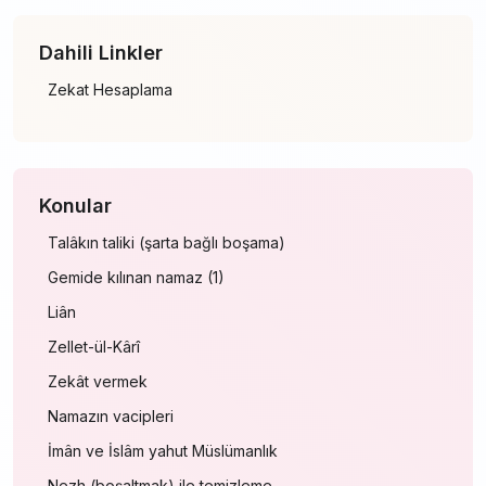
Dahili Linkler
Zekat Hesaplama
Konular
Talâkın taliki (şarta bağlı boşama)
Gemide kılınan namaz (1)
Liân
Zellet-ül-Kârî
Zekât vermek
Namazın vacipleri
İmân ve İslâm yahut Müslümanlık
Nezh (boşaltmak) ile temizleme